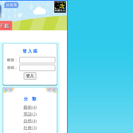
登 入 區
帳號：
密碼：
分 類
藝術(4)
英語(2)
自然(4)
社會(3)